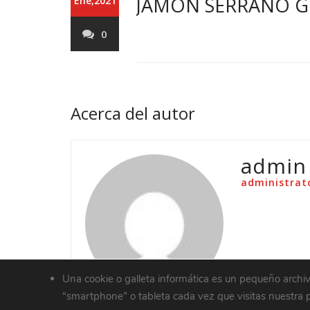
JAMÓN SERRANO GR
Ene,2021
0
Acerca del autor
admin
administrat
Una cookie o galleta informática es un pequeño archi
“smartphone” o tableta cada vez que visitas nuestra