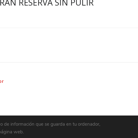
AN RESERVA SIN PULIR
or
vo de información que se guarda en tu ordenador,
 página web.