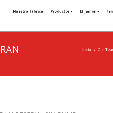
Nuestra fábrica
Productos
El Jamón
Fer
GRAN
Inicio
/
Our Te
R